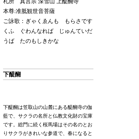
札所 真言宗 深雪山 上醍醐寺
本尊:准胝観世音菩薩
ご詠歌：ぎゃくゑんも もらさです
くふ ぐわんなれば じゅんていだ
うば たのもしきかな
下醍醐
下醍醐は笠取山の山麓にある醍醐寺の伽
藍で、サクラの名所と仏教文化財の宝庫
です。総門に続く桜馬場はその名のとお
りサクラがきれいな参道で、春になると