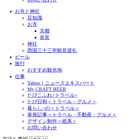
お寺と神社
豆知識
お寺
京都
奈良
神社
西国三十三所観音巡礼
ビール
旅行
おすすめ観光地
仕事
Yahoo！ニュースエキスパート
My CRAFT BEER
たびこふれ<トラベル>
たび日和＜トラベル・グルメ＞
暮らし~の＜トラベル＞
単発記事＜トラベル・不動産・グルメ＞
デザイン制作＜紙系＞
お問い合わせ