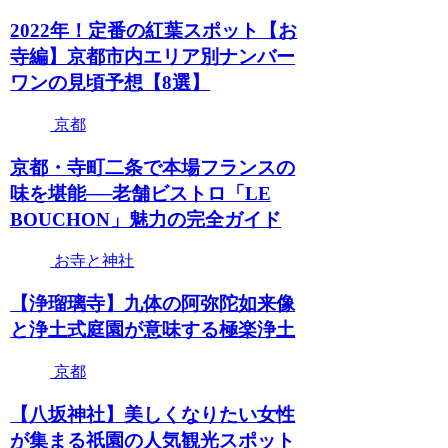
2022年！定番の紅葉スポット【お
寺編】京都市内エリア別ナンバー
ワンの見頃予想【8選】
京都
京都・寺町二条で本場フランスの
味を堪能──老舗ビストロ「LE
BOUCHON」魅力の完全ガイド
お寺と神社
【浄瑠璃寺】九体の阿弥陀如来像
と浄土式庭園が意味する極楽浄土
京都
【八坂神社】美しくなりたい女性
が集まる祇園の人気観光スポット