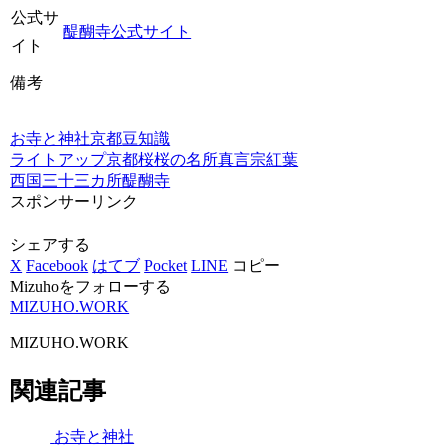
公式サ
醍醐寺公式サイト
イト
備考
お寺と神社
京都
豆知識
ライトアップ
京都
桜
桜の名所
真言宗
紅葉
西国三十三カ所
醍醐寺
スポンサーリンク
シェアする
X
Facebook
はてブ
Pocket
LINE
コピー
Mizuhoをフォローする
MIZUHO.WORK
MIZUHO.WORK
関連記事
お寺と神社