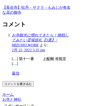
【長谷寺】牡丹・サクラ・もみじが有名
な花の御寺
コメント
お寺観光に慣れてきたら！挑戦し
てみたい霊場巡礼【3選】 |
MIZUHO.WORK
より:
2月 22, 2022 5:35 pm
[…] 第十一番 上醍醐 准胝堂
[…]
返信
コメントを書き込む
ホーム
お寺と神社
スポンサーリンク