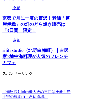
京都
京都で月に一度の贅沢！老舗「笹
屋伊織」の幻のどら焼き販売は
「3日間」限定！
京都
rififi studio（北野白梅町）｜古民
家×地中海料理が人気のフレンチ
カフェ
スポンサーリンク
【知恩院】国内最大級の三門は圧巻！浄
土宗の総本山・念仏道場。