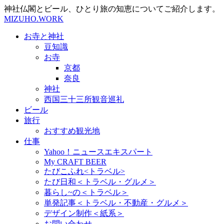
神社仏閣とビール、ひとり旅の知恵についてご紹介します。
MIZUHO.WORK
お寺と神社
豆知識
お寺
京都
奈良
神社
西国三十三所観音巡礼
ビール
旅行
おすすめ観光地
仕事
Yahoo！ニュースエキスパート
My CRAFT BEER
たびこふれ<トラベル>
たび日和＜トラベル・グルメ＞
暮らし~の＜トラベル＞
単発記事＜トラベル・不動産・グルメ＞
デザイン制作＜紙系＞
お問い合わせ