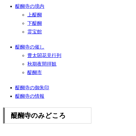
醍醐寺の境内
上醍醐
下醍醐
霊宝館
醍醐寺の催し
豊太閤花見行列
秋期夜間拝観
醍醐市
醍醐寺の御朱印
醍醐寺の情報
醍醐寺のみどころ