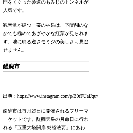
門をくぐった参道のもみじのトンネルが
人気です。
観音堂が建つ一帯の林泉は、下醍醐のな
かでも極めてあざやかな紅葉が見られま
す。池に映る逆さモミジの美しさも見逃
せません。
醍醐市
出典：https://www.instagram.com/p/B0fFUalJqtr/
醍醐市は毎月29日に開催されるフリーマ
ーケットです。醍醐天皇の月命日に行わ
れる「五重大塔開扉 納経法要」にあわ