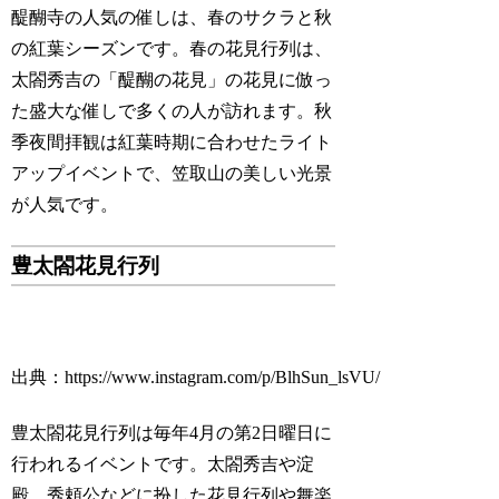
醍醐寺の人気の催しは、春のサクラと秋
の紅葉シーズンです。春の花見行列は、
太閤秀吉の「醍醐の花見」の花見に倣っ
た盛大な催しで多くの人が訪れます。秋
季夜間拝観は紅葉時期に合わせたライト
アップイベントで、笠取山の美しい光景
が人気です。
豊太閤花見行列
出典：https://www.instagram.com/p/BlhSun_lsVU/
豊太閤花見行列は毎年4月の第2日曜日に
行われるイベントです。太閤秀吉や淀
殿、秀頼公などに扮した花見行列や舞楽