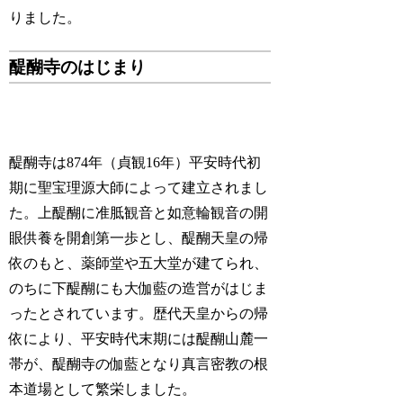
りました。
醍醐寺のはじまり
醍醐寺は874年（貞観16年）平安時代初
期に聖宝理源大師によって建立されまし
た。上醍醐に准胝観音と如意輪観音の開
眼供養を開創第一歩とし、醍醐天皇の帰
依のもと、薬師堂や五大堂が建てられ、
のちに下醍醐にも大伽藍の造営がはじま
ったとされています。歴代天皇からの帰
依により、平安時代末期には醍醐山麓一
帯が、醍醐寺の伽藍となり真言密教の根
本道場として繁栄しました。