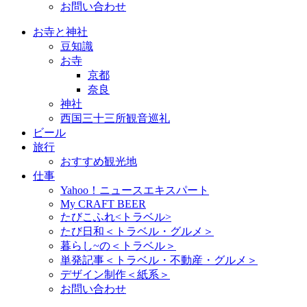
お問い合わせ
お寺と神社
豆知識
お寺
京都
奈良
神社
西国三十三所観音巡礼
ビール
旅行
おすすめ観光地
仕事
Yahoo！ニュースエキスパート
My CRAFT BEER
たびこふれ<トラベル>
たび日和＜トラベル・グルメ＞
暮らし~の＜トラベル＞
単発記事＜トラベル・不動産・グルメ＞
デザイン制作＜紙系＞
お問い合わせ