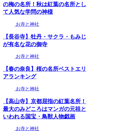
の梅の名所！秋は紅葉の名所とし
て人気な学問の神様
お寺と神社
【長谷寺】牡丹・サクラ・もみじ
が有名な花の御寺
お寺と神社
【春の奈良】桜の名所ベストエリ
アランキング
お寺と神社
【高山寺】京都屈指の紅葉名所！
最大のみどころはマンガの元祖と
いわれる国宝・鳥獣人物戯画
お寺と神社