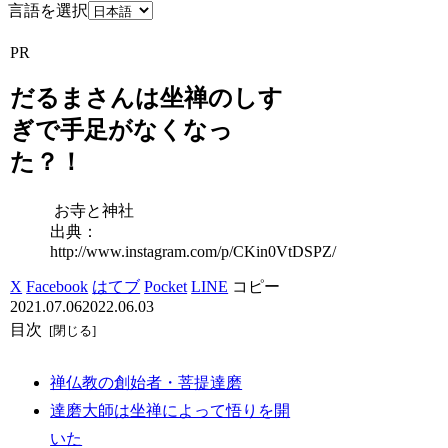
言語を選択
PR
だるまさんは坐禅のしす
ぎで手足がなくなっ
た？！
お寺と神社
出典：
http://www.instagram.com/p/CKin0VtDSPZ/
X
Facebook
はてブ
Pocket
LINE
コピー
2021.07.06
2022.06.03
目次
禅仏教の創始者・菩提達磨
達磨大師は坐禅によって悟りを開
いた