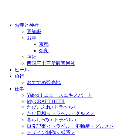
お寺と神社
豆知識
お寺
京都
奈良
神社
西国三十三所観音巡礼
ビール
旅行
おすすめ観光地
仕事
Yahoo！ニュースエキスパート
My CRAFT BEER
たびこふれ<トラベル>
たび日和＜トラベル・グルメ＞
暮らし~の＜トラベル＞
単発記事＜トラベル・不動産・グルメ＞
デザイン制作＜紙系＞