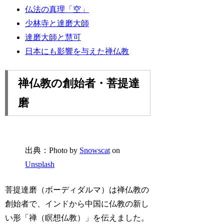
仏法の真理「空」
少林寺と達磨大師
達磨大師と慧可
日本にも影響を与えた禅仏教
禅仏教の創始者・菩提達
磨
出典：Photo by
Snowscat
on
Unsplash
菩提達磨（ボーディダルマ）は禅仏教の
創始者で、インドから中国に仏教の新し
い形「禅（瞑想仏教）」を伝えました。