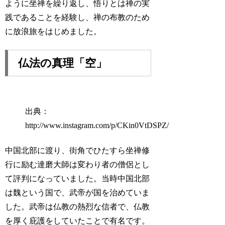
ように坐禅を繰り返し、悟りとは禅の実
践であることを経験し、禅の布教のため
に放浪旅をはじめました。
仏法の真理「空」
出典：
http://www.instagram.com/p/CKin0VtDSPZ/
中国北部に渡り、街角でひたすら坐禅修
行に励む達磨大師は変わり者の僧侶とし
て評判になっていました。当時中国北部
は魏という国で、武帝が国を治めていま
した。武帝は仏教の熱烈な信者で、仏教
を厚く庇護をしていたことで有名です。