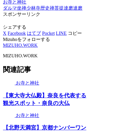
お寺と神社
ダルマ
坐禅
少林寺
歴史
禅
菩提達磨
達磨
スポンサーリンク
シェアする
X
Facebook
はてブ
Pocket
LINE
コピー
Mizuhoをフォローする
MIZUHO.WORK
MIZUHO.WORK
関連記事
お寺と神社
【東大寺大仏殿】奈良を代表する
観光スポット・奈良の大仏
お寺と神社
【北野天満宮】京都ナンバーワン