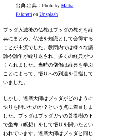
出典:出典：Photo by
Mattia
Faloretti
on
Unsplash
ブッダ入滅後の仏教はブッダの教えを経
典にまとめ、仏法を知識として会得する
ことが主流でした。教団内では様々な議
論や論争が繰り返され、多くの経典がつ
くられました。当時の僧侶は経典を学ぶ
ことによって、悟りへの到達を目指して
いました。
しかし、達磨大師はブッダがどのように
悟りを開いたのか？という点に着目しま
した。ブッダはブッダガヤの菩提樹の下
で坐禅（瞑想）をして悟りを開いたとい
われています。達磨大師はブッダと同じ