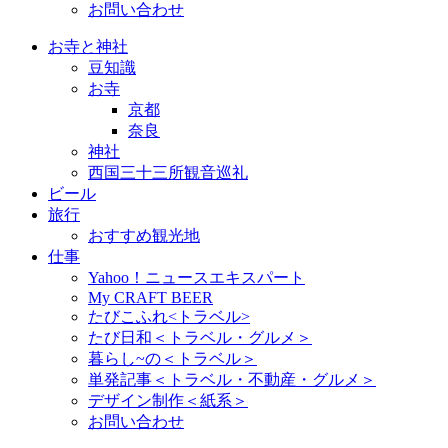
お問い合わせ
お寺と神社
豆知識
お寺
京都
奈良
神社
西国三十三所観音巡礼
ビール
旅行
おすすめ観光地
仕事
Yahoo！ニュースエキスパート
My CRAFT BEER
たびこふれ<トラベル>
たび日和＜トラベル・グルメ＞
暮らし~の＜トラベル＞
単発記事＜トラベル・不動産・グルメ＞
デザイン制作＜紙系＞
お問い合わせ