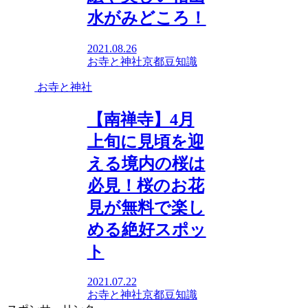
水がみどころ！
2021.08.26
お寺と神社
京都
豆知識
お寺と神社
【南禅寺】4月
上旬に見頃を迎
える境内の桜は
必見！桜のお花
見が無料で楽し
める絶好スポッ
ト
2021.07.22
お寺と神社
京都
豆知識