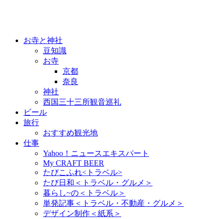
お寺と神社
豆知識
お寺
京都
奈良
神社
西国三十三所観音巡礼
ビール
旅行
おすすめ観光地
仕事
Yahoo！ニュースエキスパート
My CRAFT BEER
たびこふれ<トラベル>
たび日和＜トラベル・グルメ＞
暮らし~の＜トラベル＞
単発記事＜トラベル・不動産・グルメ＞
デザイン制作＜紙系＞