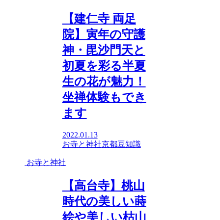
【建仁寺 両足
院】寅年の守護
神・毘沙門天と
初夏を彩る半夏
生の花が魅力！
坐禅体験もでき
ます
2022.01.13
お寺と神社
京都
豆知識
お寺と神社
【高台寺】桃山
時代の美しい蒔
絵や美しい枯山