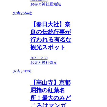
お寺と神社
豆知識
お寺と神社
【春日大社】奈
良の伝統行事が
行われる有名な
観光スポット
2021.12.30
お寺と神社
奈良
お寺と神社
【高山寺】京都
屈指の紅葉名
所！最大のみど
ころはマンガ