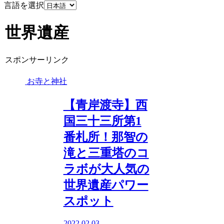
言語を選択
世界遺産
スポンサーリンク
お寺と神社
【青岸渡寺】西
国三十三所第1
番札所！那智の
滝と三重塔のコ
ラボが大人気の
世界遺産パワー
スポット
2022.02.03