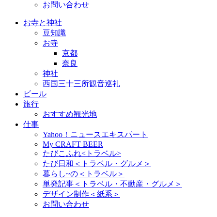
お問い合わせ
お寺と神社
豆知識
お寺
京都
奈良
神社
西国三十三所観音巡礼
ビール
旅行
おすすめ観光地
仕事
Yahoo！ニュースエキスパート
My CRAFT BEER
たびこふれ<トラベル>
たび日和＜トラベル・グルメ＞
暮らし~の＜トラベル＞
単発記事＜トラベル・不動産・グルメ＞
デザイン制作＜紙系＞
お問い合わせ