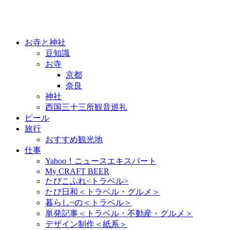
お寺と神社
豆知識
お寺
京都
奈良
神社
西国三十三所観音巡礼
ビール
旅行
おすすめ観光地
仕事
Yahoo！ニュースエキスパート
My CRAFT BEER
たびこふれ<トラベル>
たび日和＜トラベル・グルメ＞
暮らし~の＜トラベル＞
単発記事＜トラベル・不動産・グルメ＞
デザイン制作＜紙系＞