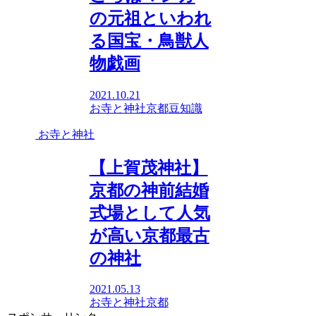
の元祖といわれ
る国宝・鳥獣人
物戯画
2021.10.21
お寺と神社
京都
豆知識
お寺と神社
【上賀茂神社】
京都の神前結婚
式場として人気
が高い京都最古
の神社
2021.05.13
お寺と神社
京都