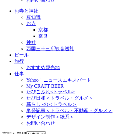
お寺と神社
豆知識
お寺
京都
奈良
神社
西国三十三所観音巡礼
ビール
旅行
おすすめ観光地
仕事
Yahoo！ニュースエキスパート
My CRAFT BEER
たびこふれ<トラベル>
たび日和＜トラベル・グルメ＞
暮らし~の＜トラベル＞
単発記事＜トラベル・不動産・グルメ＞
デザイン制作＜紙系＞
お問い合わせ