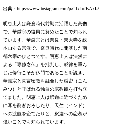
出典：https://www.instagram.com/p/CJxkufBAxI-/
明恵上人は鎌倉時代前期に活躍した高僧
で、華厳宗の復興に努めたことで知られ
ています。華厳宗とは奈良・東大寺を総
本山する宗派で、奈良時代に開基した南
都六宗のひとつです。明恵上人は法然に
よる「専修念仏」を批判し、戒律を重ん
じた修行こそが仏門であることを説き、
華厳宗と真言密教を融合した厳密（ごん
みつ）と呼ばれる独自の宗教観を打ち立
てました。明恵上人は釈迦に近づくため
に耳を削ぎおろしたり、天竺（インド）
への渡航を企てたりと、釈迦への恋慕が
強いことでも知られています。