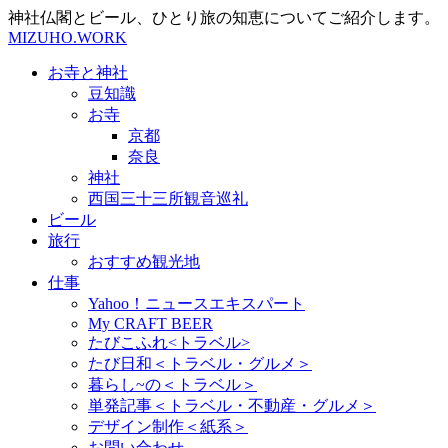
神社仏閣とビール、ひとり旅の知恵についてご紹介します。
MIZUHO.WORK
お寺と神社
豆知識
お寺
京都
奈良
神社
西国三十三所観音巡礼
ビール
旅行
おすすめ観光地
仕事
Yahoo！ニュースエキスパート
My CRAFT BEER
たびこふれ<トラベル>
たび日和＜トラベル・グルメ＞
暮らし~の＜トラベル＞
単発記事＜トラベル・不動産・グルメ＞
デザイン制作＜紙系＞
お問い合わせ