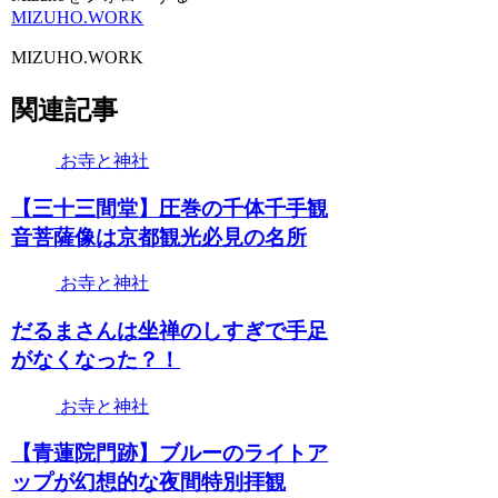
MIZUHO.WORK
MIZUHO.WORK
関連記事
お寺と神社
【三十三間堂】圧巻の千体千手観
音菩薩像は京都観光必見の名所
お寺と神社
だるまさんは坐禅のしすぎで手足
がなくなった？！
お寺と神社
【青蓮院門跡】ブルーのライトア
ップが幻想的な夜間特別拝観