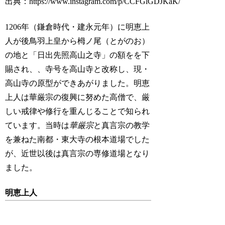
出典：https://www.instagram.com/p/CCFGlGDJKaK/
1206年（鎌倉時代・建永元年）に明恵上
人が後鳥羽上皇から栂ノ尾（とがのお）
の地と「日出先照高山之寺」の額をを下
賜され、、寺号を高山寺と改称し、現・
高山寺の原型ができあがりました。明恵
上人は華厳宗の復興に努めた高僧で、厳
しい戒律や修行を重んじることで知られ
ています。当時は
華厳宗
と真言宗の教学
を兼ねた南都・東大寺の根本道場でした
が、近世以後は真言宗の専修道場となり
ました。
明恵上人