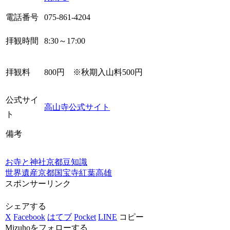
電話番号
075-861-4204
拝観時間
8:30～17:00
拝観料
800円 ※秋期入山料500円
公式サイ
高山寺公式サイト
ト
備考
お寺と神社
京都
豆知識
世界遺産
京都
国宝
寺
紅葉
高雄
スポンサーリンク
シェアする
X
Facebook
はてブ
Pocket
LINE
コピー
Mizuhoをフォローする