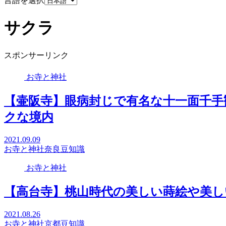
言語を選択
サクラ
スポンサーリンク
お寺と神社
【壷阪寺】眼病封じで有名な十一面千手
クな境内
2021.09.09
お寺と神社
奈良
豆知識
お寺と神社
【高台寺】桃山時代の美しい蒔絵や美し
2021.08.26
お寺と神社
京都
豆知識