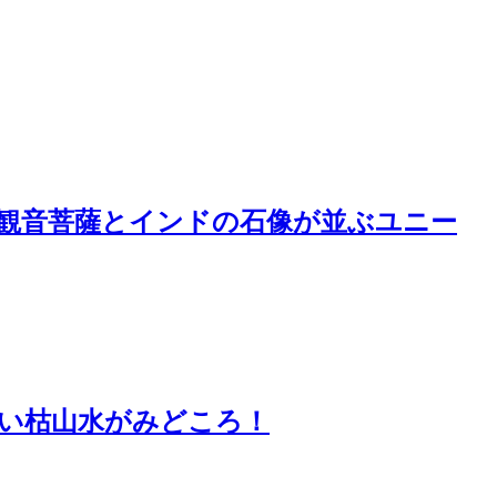
観音菩薩とインドの石像が並ぶユニー
い枯山水がみどころ！