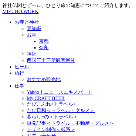
神社仏閣とビール、ひとり旅の知恵についてご紹介します。
MIZUHO.WORK
お寺と神社
豆知識
お寺
京都
奈良
神社
西国三十三所観音巡礼
ビール
旅行
おすすめ観光地
仕事
Yahoo！ニュースエキスパート
My CRAFT BEER
たびこふれ<トラベル>
たび日和＜トラベル・グルメ＞
暮らし~の＜トラベル＞
単発記事＜トラベル・不動産・グルメ＞
デザイン制作＜紙系＞
お問い合わせ