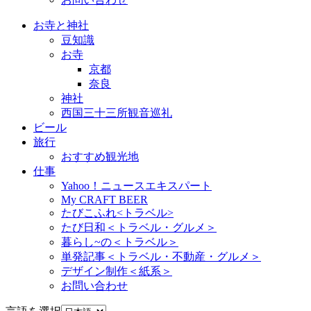
お寺と神社
豆知識
お寺
京都
奈良
神社
西国三十三所観音巡礼
ビール
旅行
おすすめ観光地
仕事
Yahoo！ニュースエキスパート
My CRAFT BEER
たびこふれ<トラベル>
たび日和＜トラベル・グルメ＞
暮らし~の＜トラベル＞
単発記事＜トラベル・不動産・グルメ＞
デザイン制作＜紙系＞
お問い合わせ