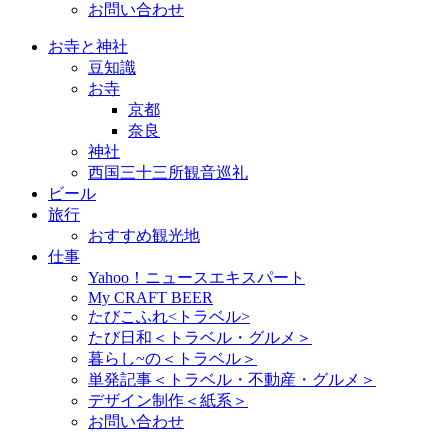
お問い合わせ
お寺と神社
豆知識
お寺
京都
奈良
神社
西国三十三所観音巡礼
ビール
旅行
おすすめ観光地
仕事
Yahoo！ニュースエキスパート
My CRAFT BEER
たびこふれ<トラベル>
たび日和＜トラベル・グルメ＞
暮らし~の＜トラベル＞
単発記事＜トラベル・不動産・グルメ＞
デザイン制作＜紙系＞
お問い合わせ