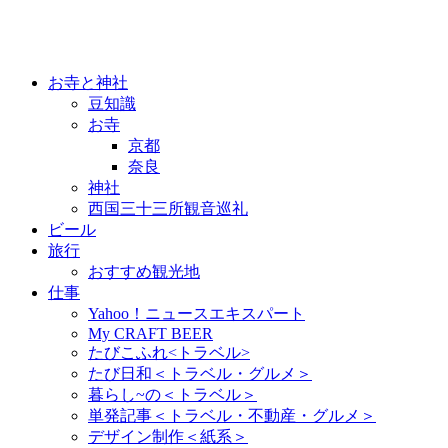
お寺と神社
豆知識
お寺
京都
奈良
神社
西国三十三所観音巡礼
ビール
旅行
おすすめ観光地
仕事
Yahoo！ニュースエキスパート
My CRAFT BEER
たびこふれ<トラベル>
たび日和＜トラベル・グルメ＞
暮らし~の＜トラベル＞
単発記事＜トラベル・不動産・グルメ＞
デザイン制作＜紙系＞