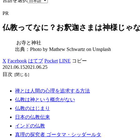
言語を選択
PR
仏教ってなに？お釈迦さまは神様じゃ
お寺と神社
出典：Photo by Mathew Schwartz on Unsplash
X
Facebook
はてブ
Pocket
LINE
コピー
2021.06.15
2021.06.25
目次
禅とは人間の心理を追求する方法
仏教は神という概念がない
仏教のはじまり
日本の仏教伝来
インドの仏教
真理の探究者 ゴータマ・シッダールタ