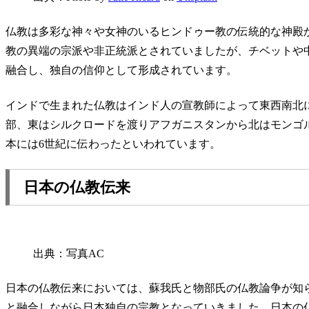
仏教は多彩な神々や女神のいるヒンドゥー教の伝統的な神殿
教の異端の宗派や非正統派とされていましたが、チベットや
融合し、独自の信仰として形成されています。
インドで生まれた仏教はインド人の宣教師によって東西南北
部、東はシルクロードを渡りアフガニスタンから北はモンゴ
本には6世紀に伝わったといわれています。
日本の仏教伝来
出典：写真AC
日本の仏教伝来においては、蘇我氏と物部氏の仏教論争が知
と融合しながら日本独自の宗教となっていきました
。日本の