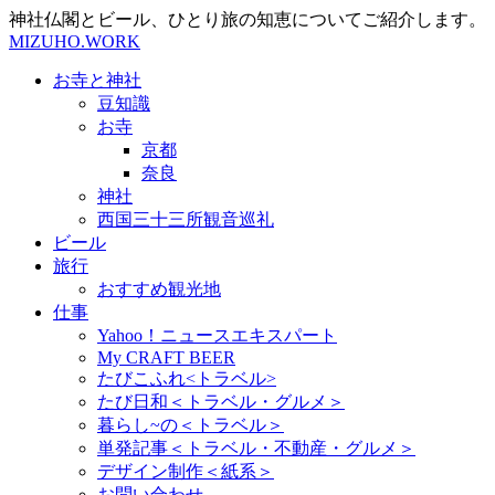
神社仏閣とビール、ひとり旅の知恵についてご紹介します。
MIZUHO.WORK
お寺と神社
豆知識
お寺
京都
奈良
神社
西国三十三所観音巡礼
ビール
旅行
おすすめ観光地
仕事
Yahoo！ニュースエキスパート
My CRAFT BEER
たびこふれ<トラベル>
たび日和＜トラベル・グルメ＞
暮らし~の＜トラベル＞
単発記事＜トラベル・不動産・グルメ＞
デザイン制作＜紙系＞
お問い合わせ