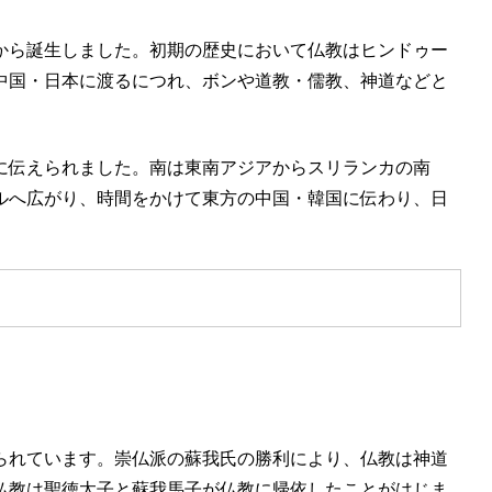
から誕生しました
。初期の歴史において仏教はヒンドゥー
中国・日本に渡るにつれ、ボンや道教・儒教、神道などと
に伝えられました。南は東南アジアからスリランカの南
ルへ広がり、時間をかけて東方の中国・韓国に伝わり、日
られています。崇仏派の蘇我氏の勝利により、
仏教は神道
仏教は聖徳太子と蘇我馬子が仏教に帰依したことがはじま