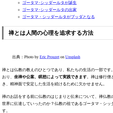
ゴータマ･シッダールタが誕生
ゴータマ･シッダールタの出家
ゴータマ・シッダールタがブッダとなる
禅とは人間の心理を追求する方法
出典：Photo by
Eric Prouzet
on
Unsplash
禅とは仏教の教えのひとつであり、私たちの生活の一部です
おり、
坐禅や公案、瞑想によって実践できます
。禅は修行僧
き、精神面で安定した生活を続けるために欠かせません。
禅のお話をする前に仏教のはじまりと伝来について、禅仏教
世界に伝達していったのか？仏教の祖であるゴータマ・シッ
す。