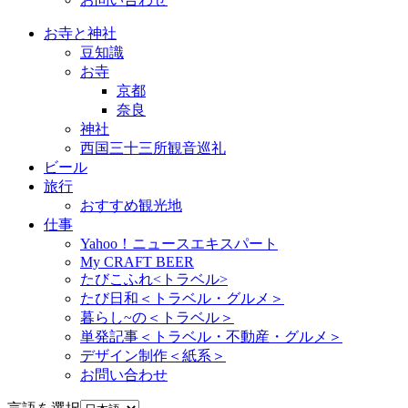
お寺と神社
豆知識
お寺
京都
奈良
神社
西国三十三所観音巡礼
ビール
旅行
おすすめ観光地
仕事
Yahoo！ニュースエキスパート
My CRAFT BEER
たびこふれ<トラベル>
たび日和＜トラベル・グルメ＞
暮らし~の＜トラベル＞
単発記事＜トラベル・不動産・グルメ＞
デザイン制作＜紙系＞
お問い合わせ