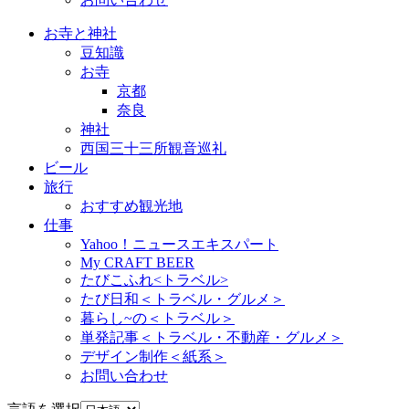
お寺と神社
豆知識
お寺
京都
奈良
神社
西国三十三所観音巡礼
ビール
旅行
おすすめ観光地
仕事
Yahoo！ニュースエキスパート
My CRAFT BEER
たびこふれ<トラベル>
たび日和＜トラベル・グルメ＞
暮らし~の＜トラベル＞
単発記事＜トラベル・不動産・グルメ＞
デザイン制作＜紙系＞
お問い合わせ