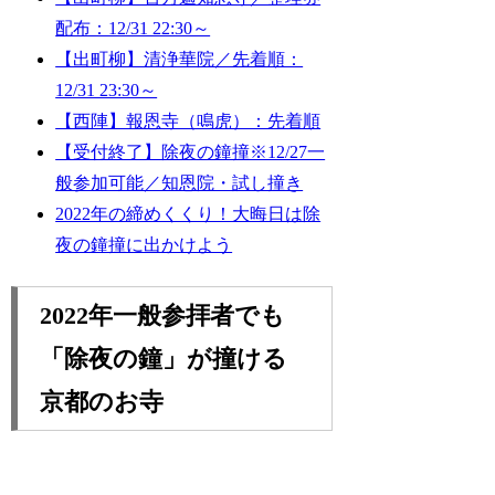
配布：12/31 22:30～
【出町柳】清浄華院／先着順：
12/31 23:30～
【西陣】報恩寺（鳴虎）：先着順
【受付終了】除夜の鐘撞※12/27一
般参加可能／知恩院・試し撞き
2022年の締めくくり！大晦日は除
夜の鐘撞に出かけよう
2022年一般参拝者でも
「除夜の鐘」が撞ける
京都のお寺