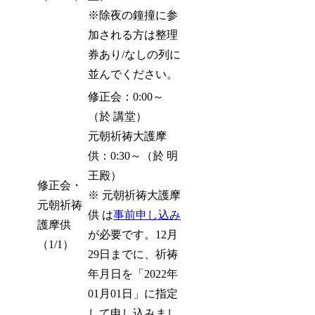
※除夜の鐘撞に参
加される方は整理
券あり/なしの列に
並んでください。
修正会：0:00～
（於 講堂）
元朝祈祷大護摩
供：0:30～（於 明
王殿）
修正会・
※ 元朝祈祷大護摩
元朝祈祷
供 は
事前申し込み
護摩供
が必要です。12月
（1/1）
29日までに、祈祷
年月日を「2022年
01月01日」に指定
して申し込みまし