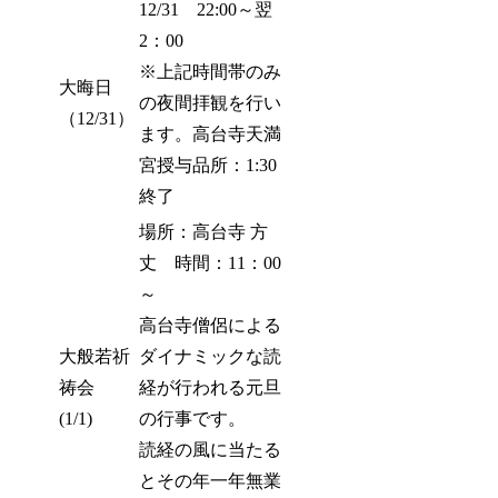
12/31 22:00～翌
2：00
※上記時間帯のみ
大晦日
の夜間拝観を行い
（12/31）
ます。高台寺天満
宮授与品所：1:30
終了
場所：高台寺 方
丈 時間：11：00
～
高台寺僧侶による
大般若祈
ダイナミックな読
祷会
経が行われる元旦
(1/1)
の行事です。
読経の風に当たる
とその年一年無業