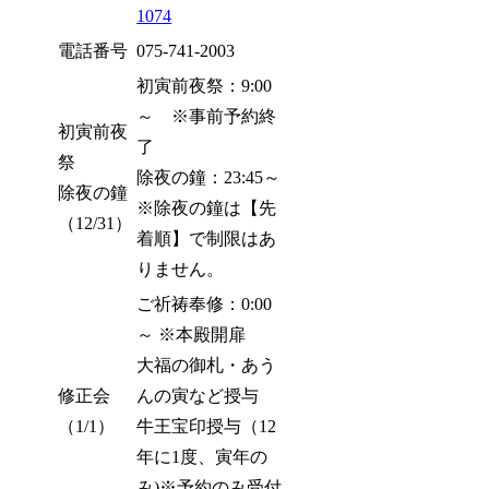
1074
電話番号
075-741-2003
初寅前夜祭：9:00
～ ※事前予約終
初寅前夜
了
祭
除夜の鐘：23:45～
除夜の鐘
※除夜の鐘は【先
（12/31）
着順】で制限はあ
りません。
ご祈祷奉修：0:00
～ ※本殿開扉
大福の御札・あう
修正会
んの寅など授与
（1/1）
牛王宝印授与（12
年に1度、寅年の
み)※予約のみ受付