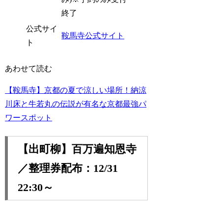
終了
公式サイ
鞍馬寺公式サイト
ト
あわせて読む
【鞍馬寺】京都の夏で涼しい場所！納涼
川床と牛若丸の伝説が有名な京都最強パ
ワースポット
【出町柳】百万遍知恩寺
／整理券配布：12/31
22:30～