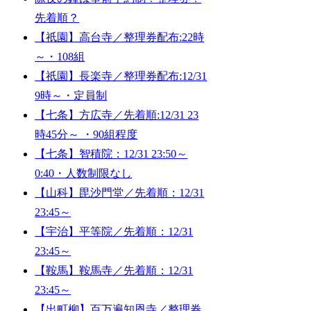
先着順？
【祇園】高台寺／整理券配布:22時
～・108組
【祇園】長楽寺／整理券配布:12/31
9時～・定員制
【七条】方広寺／先着順:12/31 23
時45分～ ・90組程度
【七条】智積院：12/31 23:50～
0:40・人数制限なし
【山科】毘沙門堂／先着順：12/31
23:45～
【宇治】平等院／先着順：12/31
23:45～
【鞍馬】鞍馬寺／先着順：12/31
23:45～
【出町柳】百万遍知恩寺／整理券