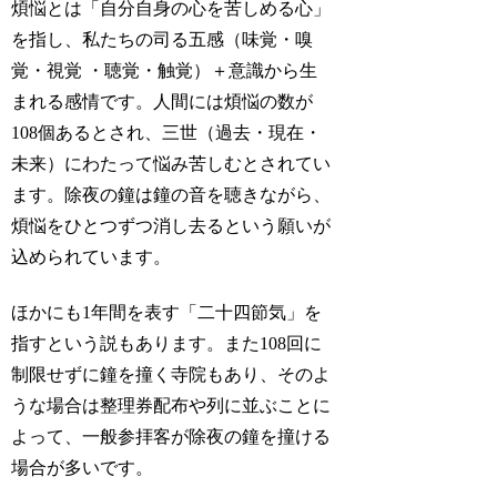
煩悩とは「自分自身の心を苦しめる心」
を指し、私たちの司る五感（味覚・嗅
覚・視覚 ・聴覚・触覚）＋意識から生
まれる感情です。人間には煩悩の数が
108個あるとされ、三世（過去・現在・
未来）にわたって悩み苦しむとされてい
ます。除夜の鐘は鐘の音を聴きながら、
煩悩をひとつずつ消し去るという願いが
込められています。
ほかにも1年間を表す「二十四節気」を
指すという説もあります。また108回に
制限せずに鐘を撞く寺院もあり、そのよ
うな場合は整理券配布や列に並ぶことに
よって、一般参拝客が除夜の鐘を撞ける
場合が多いです。