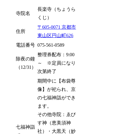
長楽寺（ちょうら
寺院名
くじ）
〒605-0071 京都市
住所
東山区円山町626
電話番号
075-561-0589
整理券配布：9:00
除夜の鐘
～ ※定員になり
（12/31）
次第終了
期間中に【布袋尊
像】が祀られ、京
の七福神詣ができ
ます。
その他寺院：ゑび
す神（恵美須神
七福神詣
社）・大黒天（妙