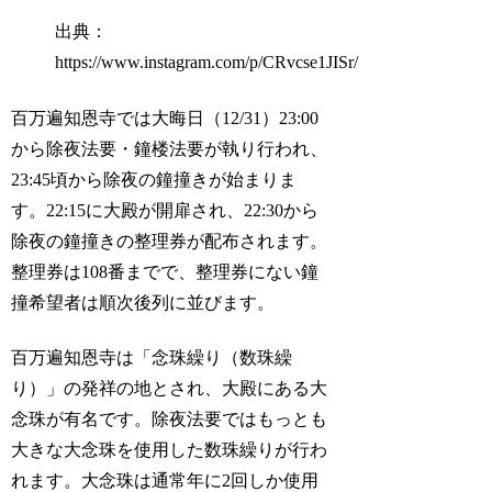
出典：
https://www.instagram.com/p/CRvcse1JISr/
百万遍知恩寺では大晦日（12/31）23:00
から除夜法要・鐘楼法要が執り行われ、
23:45頃から除夜の鐘撞きが始まりま
す。22:15に大殿が開扉され、22:30から
除夜の鐘撞きの整理券が配布されます。
整理券は108番までで、整理券にない鐘
撞希望者は順次後列に並びます。
百万遍知恩寺は「念珠繰り（数珠繰
り）」の発祥の地とされ、大殿にある大
念珠が有名です。除夜法要ではもっとも
大きな大念珠を使用した数珠繰りが行わ
れます。大念珠は通常年に2回しか使用