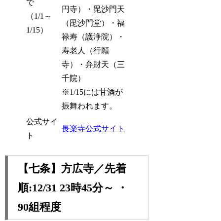
で
円寺）・毘沙門天
（1/1～
（毘沙門堂）・福
1/15）
禄寿（護浄院）・
寿老人（行願
寺）・弁財天（三
千院）
※1/15には甘酒が
振舞われます。
公式サイ
長楽寺公式サイト
ト
【七条】方広寺／先着
順:12/31 23時45分～ ・
90組程度