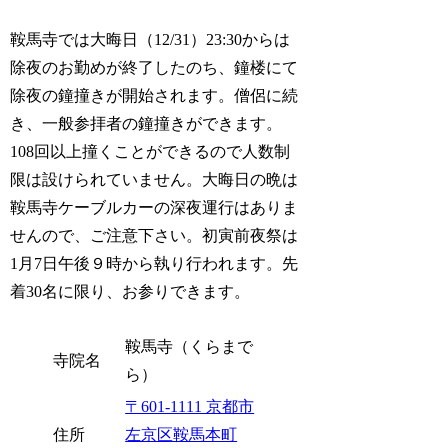
鞍馬寺では大晦日（12/31）23:30からは
除夜のお勤めが終了したのち、鐘楼にて
除夜の鐘撞きが開始されます。僧侶に続
き、一般参拝者の鐘撞きができます。
108回以上撞くことができるので人数制
限は設けられていません。大晦日の晩は
鞍馬寺ケーブルカーの深夜運行はありま
せんので、ご注意下さい。初寅前夜祭は
1月7日午後９時から執り行われます。先
着30名に限り、お参りできます。
鞍馬寺（くらまで
寺院名
ら）
〒601-1111 京都市
住所
左京区鞍馬本町