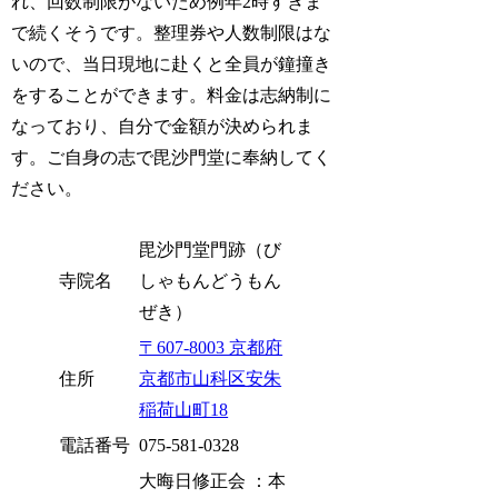
れ、回数制限がないため例年2時すぎま
で続くそうです。整理券や人数制限はな
いので、当日現地に赴くと全員が鐘撞き
をすることができます。料金は志納制に
なっており、自分で金額が決められま
す。ご自身の志で毘沙門堂に奉納してく
ださい。
毘沙門堂門跡（び
寺院名
しゃもんどうもん
ぜき）
〒607-8003 京都府
住所
京都市山科区安朱
稲荷山町18
電話番号
075-581-0328
大晦日修正会 ：本