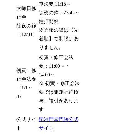
堂法要 11:15～
大晦日修
除夜の鐘：23:45～
正会
鐘打開始
除夜の鐘
※除夜の鐘は【先
（12/31）
着順】で制限はあ
りません。
初寅・修正会法
要：11:00～・
初寅・修
14:00～
正会法要
※ 初寅・修正会法
（1/1～
要では開運福笹授
3）
与、福引がありま
す
公式サイ
毘沙門堂
門跡
公式
ト
サイト