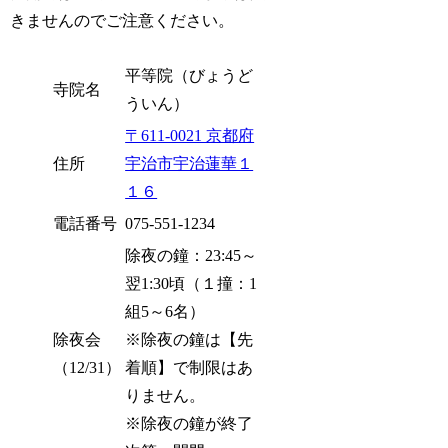
きませんのでご注意ください。
平等院（びょうど
寺院名
ういん）
〒611-0021 京都府
住所
宇治市宇治蓮華１
１６
電話番号
075-551-1234
除夜の鐘：23:45～
翌1:30頃（１撞：1
組5～6名）
除夜会
※除夜の鐘は【先
（12/31）
着順】で制限はあ
りません。
※除夜の鐘が終了