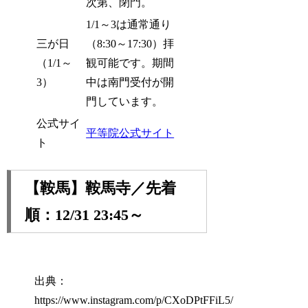
次第、閉門。
1/1～3は通常通り
三が日
（8:30～17:30）拝
（1/1～
観可能です。期間
3）
中は南門受付が開
門しています。
公式サイ
平等院公式サイト
ト
【鞍馬】鞍馬寺／先着
順：12/31 23:45～
出典：
https://www.instagram.com/p/CXoDPtFFiL5/