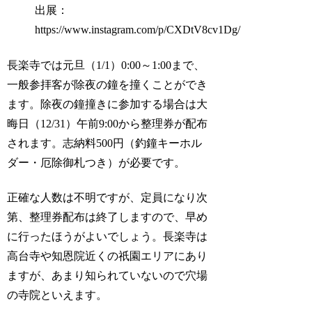
出展：
https://www.instagram.com/p/CXDtV8cv1Dg/
長楽寺では元旦（1/1）0:00～1:00まで、
一般参拝客が除夜の鐘を撞くことができ
ます。除夜の鐘撞きに参加する場合は大
晦日（12/31）午前9:00から整理券が配布
されます。志納料500円（釣鐘キーホル
ダー・厄除御札つき）が必要です。
正確な人数は不明ですが、定員になり次
第、整理券配布は終了しますので、早め
に行ったほうがよいでしょう。長楽寺は
高台寺や知恩院近くの祇園エリアにあり
ますが、あまり知られていないので穴場
の寺院といえます。