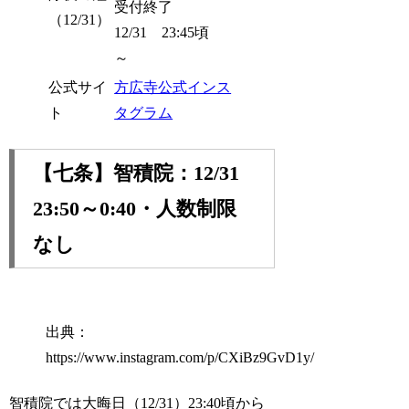
受付終了
（12/31）
12/31 23:45頃
～
公式サイ
方広寺公式インス
ト
タグラム
【七条】智積院：12/31
23:50～0:40・人数制限
なし
出典：
https://www.instagram.com/p/CXiBz9GvD1y/
智積院では大晦日（12/31）23:40頃から