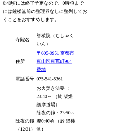
0:40頃には終了予定なので、0時頃まで
には鐘楼堂前の整理券なしに整列してお
くことをおすすめします。
智積院（ちしゃく
寺院名
いん）
〒605-0951 京都市
住所
東山区東瓦町964
番地
電話番号
075-541-5361
お火焚き法要 ：
23:40～ （於 柴燈
護摩道場）
除夜の鐘：23:50～
除夜の鐘
翌0:40頃 （於 鐘楼
（12/31）
堂）