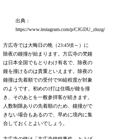
出典：
https://www.instagram.com/p/CJGDU_zluzg/
方広寺では大晦日の晩（23:45頃～）に
除夜の鐘撞が始まります。方広寺の梵鐘
は日本全国でもとりわけ有名で、除夜の
鐘を撞けるのは貴重といえます。除夜の
鐘撞は先着順での受付で90組程度が対象
のようです。初めの1打は住職が鐘を撞
き、そのあとを一般参拝客が続きます。
人数制限ありの先着順のため、鐘撞がで
きない場合もあるので、早めに境内に集
合しておくとよいでしょう。
方広寺の鐘は「方広寺鐘銘事件」とよば