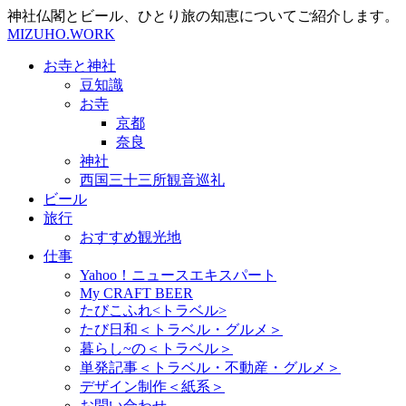
神社仏閣とビール、ひとり旅の知恵についてご紹介します。
MIZUHO.WORK
お寺と神社
豆知識
お寺
京都
奈良
神社
西国三十三所観音巡礼
ビール
旅行
おすすめ観光地
仕事
Yahoo！ニュースエキスパート
My CRAFT BEER
たびこふれ<トラベル>
たび日和＜トラベル・グルメ＞
暮らし~の＜トラベル＞
単発記事＜トラベル・不動産・グルメ＞
デザイン制作＜紙系＞
お問い合わせ