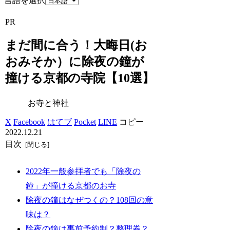
言語を選択
PR
まだ間に合う！大晦日(お
おみそか）に除夜の鐘が
撞ける京都の寺院【10選】
お寺と神社
X
Facebook
はてブ
Pocket
LINE
コピー
2022.12.21
目次
2022年一般参拝者でも「除夜の
鐘」が撞ける京都のお寺
除夜の鐘はなぜつくの？108回の意
味は？
除夜の鐘は事前予約制？整理券？