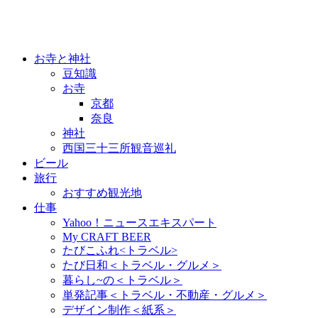
お寺と神社
豆知識
お寺
京都
奈良
神社
西国三十三所観音巡礼
ビール
旅行
おすすめ観光地
仕事
Yahoo！ニュースエキスパート
My CRAFT BEER
たびこふれ<トラベル>
たび日和＜トラベル・グルメ＞
暮らし~の＜トラベル＞
単発記事＜トラベル・不動産・グルメ＞
デザイン制作＜紙系＞