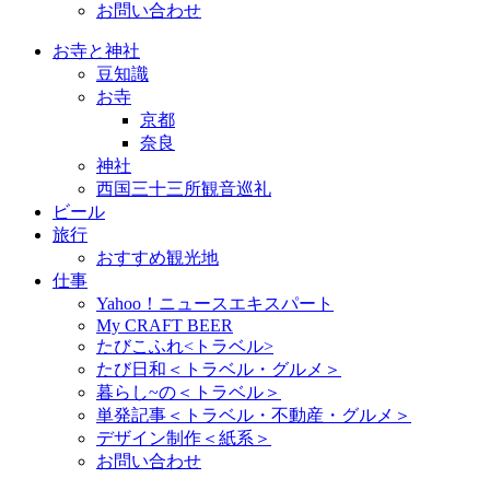
お問い合わせ
お寺と神社
豆知識
お寺
京都
奈良
神社
西国三十三所観音巡礼
ビール
旅行
おすすめ観光地
仕事
Yahoo！ニュースエキスパート
My CRAFT BEER
たびこふれ<トラベル>
たび日和＜トラベル・グルメ＞
暮らし~の＜トラベル＞
単発記事＜トラベル・不動産・グルメ＞
デザイン制作＜紙系＞
お問い合わせ