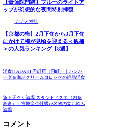
【青蓮院門跡】ブルーのライトア
ップが幻想的な夜間特別拝観
お寺と神社
【京都の梅】2月下旬から3月下旬
にかけて梅が見頃を迎える＜観梅
＞の人気ランキング【8選】
洋食ITADAKI 円町店（円町）｜ハンバ
ーグ＆海老クリームコロッケの絶品洋食
魚ト天クシ酒場 スタンドドスエ（四条
高倉）｜宮城産生牡蠣が名物の立ち飲み
酒場
コメント