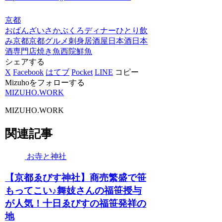
京都
おばんざい
さかぶくろ
ディナー
ひとり飲
み
京都
京都グルメ
刺身
居酒屋
日本酒
日本
酒専門店
焼き魚
西院
鮮魚
シェアする
X
Facebook
はてブ
Pocket
LINE
コピー
Mizuhoをフォローする
MIZUHO.WORK
MIZUHO.WORK
関連記事
お寺と神社
【京都ゑびす神社】商売繁盛で笹
もってこい♪舞妓さんの福笹授与
が人気！十日ゑびすの福笹発祥の
地