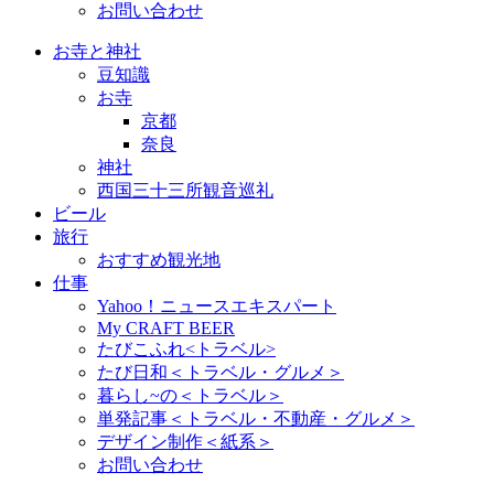
お問い合わせ
お寺と神社
豆知識
お寺
京都
奈良
神社
西国三十三所観音巡礼
ビール
旅行
おすすめ観光地
仕事
Yahoo！ニュースエキスパート
My CRAFT BEER
たびこふれ<トラベル>
たび日和＜トラベル・グルメ＞
暮らし~の＜トラベル＞
単発記事＜トラベル・不動産・グルメ＞
デザイン制作＜紙系＞
お問い合わせ