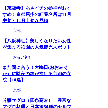
【東福寺】あさイチの参拝がおす
すめ！京都屈指の紅葉名所は11月
中旬～12月上旬が見頃
京都
【八坂神社】美しくなりたい女性
が集まる祇園の人気観光スポット
お寺と神社
まだ間に合う！大晦日(おおみそ
か）に除夜の鐘が撞ける京都の寺
院【10選】
京都
吟醸マグロ（四条高倉）｜豊富な
マグロ料理と日本酒50種のセルフ