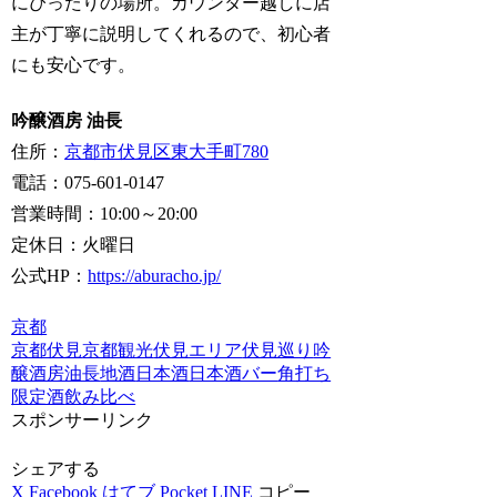
にぴったりの場所。カウンター越しに店
主が丁寧に説明してくれるので、初心者
にも安心です。
吟醸酒房 油長
住所：
京都市伏見区東大手町780
電話：075-601-0147
営業時間：10:00～20:00
定休日：火曜日
公式HP：
https://aburacho.jp/
京都
京都伏見
京都観光
伏見エリア
伏見巡り
吟
醸酒房油長
地酒
日本酒
日本酒バー
角打ち
限定酒
飲み比べ
スポンサーリンク
シェアする
X
Facebook
はてブ
Pocket
LINE
コピー