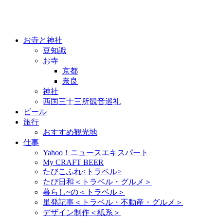
お寺と神社
豆知識
お寺
京都
奈良
神社
西国三十三所観音巡礼
ビール
旅行
おすすめ観光地
仕事
Yahoo！ニュースエキスパート
My CRAFT BEER
たびこふれ<トラベル>
たび日和＜トラベル・グルメ＞
暮らし~の＜トラベル＞
単発記事＜トラベル・不動産・グルメ＞
デザイン制作＜紙系＞