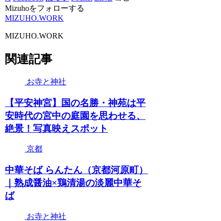
Mizuhoをフォローする
MIZUHO.WORK
MIZUHO.WORK
関連記事
お寺と神社
【平安神宮】国の名勝・神苑は平
安時代の宮中の庭園を思わせる、
絶景！写真映えスポット
京都
中華そば らんたん（京都河原町）
｜熟成醤油×鶏清湯の淡麗中華そ
ば
お寺と神社