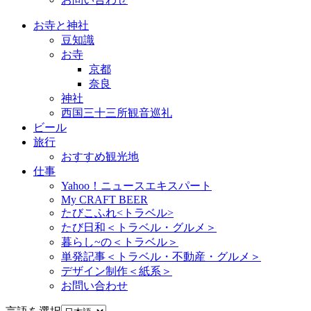
お寺と神社
豆知識
お寺
京都
奈良
神社
西国三十三所観音巡礼
ビール
旅行
おすすめ観光地
仕事
Yahoo！ニュースエキスパート
My CRAFT BEER
たびこふれ<トラベル>
たび日和＜トラベル・グルメ＞
暮らし~の＜トラベル＞
単発記事＜トラベル・不動産・グルメ＞
デザイン制作＜紙系＞
お問い合わせ