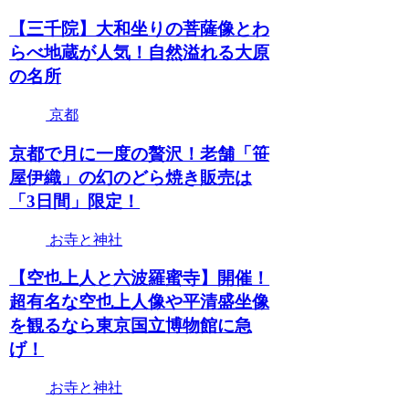
【三千院】大和坐りの菩薩像とわ
らべ地蔵が人気！自然溢れる大原
の名所
京都
京都で月に一度の贅沢！老舗「笹
屋伊織」の幻のどら焼き販売は
「3日間」限定！
お寺と神社
【空也上人と六波羅蜜寺】開催！
超有名な空也上人像や平清盛坐像
を観るなら東京国立博物館に急
げ！
お寺と神社