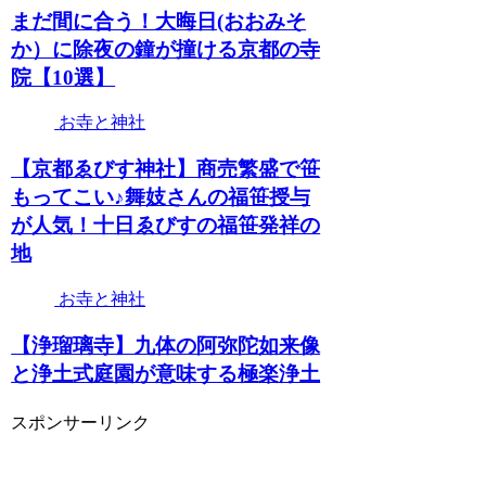
まだ間に合う！大晦日(おおみそ
か）に除夜の鐘が撞ける京都の寺
院【10選】
お寺と神社
【京都ゑびす神社】商売繁盛で笹
もってこい♪舞妓さんの福笹授与
が人気！十日ゑびすの福笹発祥の
地
お寺と神社
【浄瑠璃寺】九体の阿弥陀如来像
と浄土式庭園が意味する極楽浄土
スポンサーリンク