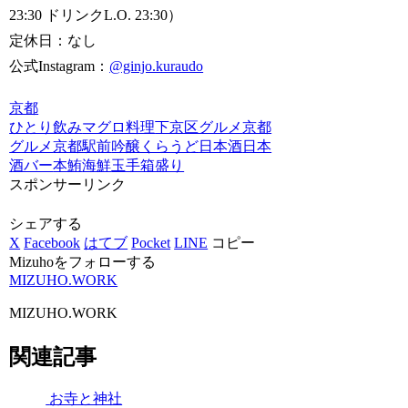
23:30 ドリンクL.O. 23:30）
定休日：なし
公式Instagram：
@ginjo.kuraudo
京都
ひとり飲み
マグロ料理
下京区グルメ
京都
グルメ
京都駅前
吟醸くらうど
日本酒
日本
酒バー
本鮪
海鮮
玉手箱盛り
スポンサーリンク
シェアする
X
Facebook
はてブ
Pocket
LINE
コピー
Mizuhoをフォローする
MIZUHO.WORK
MIZUHO.WORK
関連記事
お寺と神社