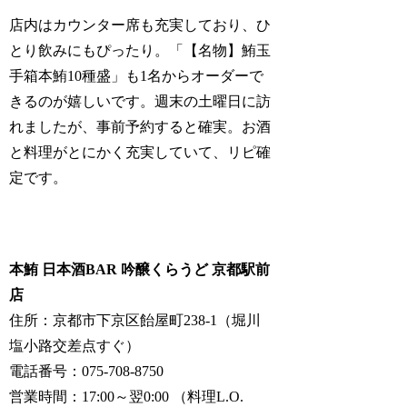
店内はカウンター席も充実しており、ひ
とり飲みにもぴったり。「【名物】鮪玉
手箱本鮪10種盛」も1名からオーダーで
きるのが嬉しいです。週末の土曜日に訪
れましたが、事前予約すると確実。お酒
と料理がとにかく充実していて、リピ確
定です。
本鮪 日本酒BAR 吟醸くらうど 京都駅前
店
住所：京都市下京区飴屋町238-1（堀川
塩小路交差点すぐ）
電話番号：075-708-8750
営業時間：17:00～翌0:00 （料理L.O.