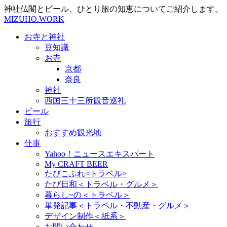
神社仏閣とビール、ひとり旅の知恵についてご紹介します。
MIZUHO.WORK
お寺と神社
豆知識
お寺
京都
奈良
神社
西国三十三所観音巡礼
ビール
旅行
おすすめ観光地
仕事
Yahoo！ニュースエキスパート
My CRAFT BEER
たびこふれ<トラベル>
たび日和＜トラベル・グルメ＞
暮らし~の＜トラベル＞
単発記事＜トラベル・不動産・グルメ＞
デザイン制作＜紙系＞
お問い合わせ