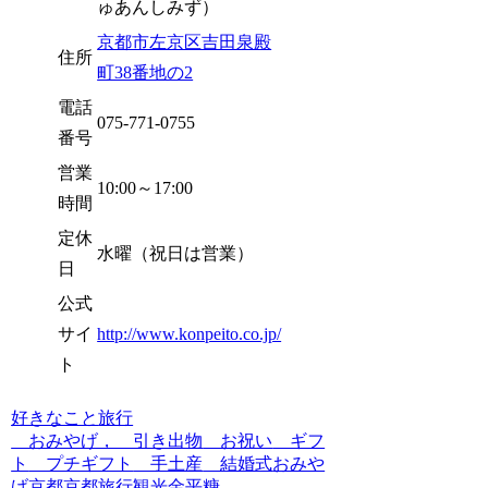
ゅあんしみず）
京都市左京区吉田泉殿
住所
町38番地の2
電話
075-771-0755
番号
営業
10:00～17:00
時間
定休
水曜（祝日は営業）
日
公式
サイ
http://www.konpeito.co.jp/
ト
好きなこと
旅行
おみやげ， 引き出物
お祝い
ギフ
ト
プチギフト
手土産
結婚式
おみや
げ
京都
京都旅行
観光
金平糖