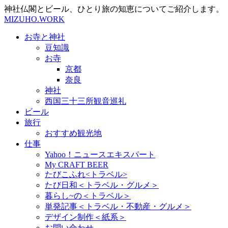
神社仏閣とビール、ひとり旅の知恵についてご紹介します。
MIZUHO.WORK
お寺と神社
豆知識
お寺
京都
奈良
神社
西国三十三所観音巡礼
ビール
旅行
おすすめ観光地
仕事
Yahoo！ニュースエキスパート
My CRAFT BEER
たびこふれ<トラベル>
たび日和＜トラベル・グルメ＞
暮らし~の＜トラベル＞
単発記事＜トラベル・不動産・グルメ＞
デザイン制作＜紙系＞
お問い合わせ