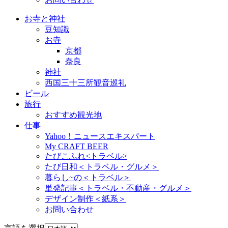
お寺と神社
豆知識
お寺
京都
奈良
神社
西国三十三所観音巡礼
ビール
旅行
おすすめ観光地
仕事
Yahoo！ニュースエキスパート
My CRAFT BEER
たびこふれ<トラベル>
たび日和＜トラベル・グルメ＞
暮らし~の＜トラベル＞
単発記事＜トラベル・不動産・グルメ＞
デザイン制作＜紙系＞
お問い合わせ