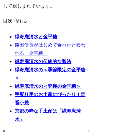
して親しまれています。
目次
緑寿庵清水と金平糖
織田信長がはじめて食べたと云わ
れる「金平糖」
緑寿庵清水の伝統的な製法
緑寿庵清水の＜季節限定の金平糖
＞
緑寿庵清水の＜究極の金平糖＞
手配り用のお土産にぴったり！定
番小袋
京都の粋な手土産は「緑寿庵清
水」