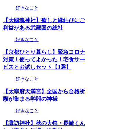
好きなこと
【大國魂神社】癒しと縁結びにご
利益がある武蔵国の総社
好きなこと
【京都ひとり暮らし】緊急コロナ
対策！使ってよかった！宅食サー
ビスとお試しセット【3選】
好きなこと
【太宰府天満宮】全国から合格祈
願が集まる学問の神様
好きなこと
【諏訪神社】秋の大祭・長崎くん